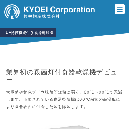
UV除菌機能付き 食器乾燥機
業界初の殺菌灯付食器乾燥機デビュ
ー
大腸菌や黄色ブドウ球菌等は熱に弱く、60℃〜90℃で死滅
します。市販されている食器乾燥機は60℃前後の高温風に
より食器表面に付着した菌を除菌します。